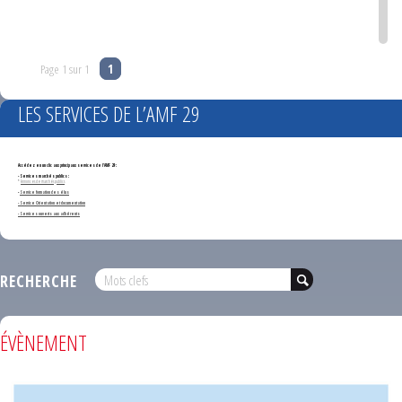
Page 1 sur 1
1
LES SERVICES DE L’AMF 29
Accédez en un clic aux principaux services de l'AMF 29 :
- Services marchés publics :
*
Annonces de marchés publics
-
Service formation des élus
- Service Orientation et documentation
- Services ouverts aux adhérents
RECHERCHE
ÉVÈNEMENT