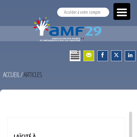
Accéder à votre compte
ACCUEIL
/
ARTICLES
TEST
LAÏCITÉ À