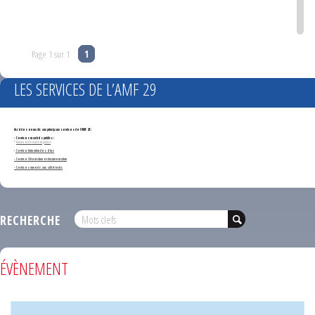
Page 1 sur 1
1
LES SERVICES DE L’AMF 29
Accédez en un clic aux principaux services de l'AMF 29 :
- Services marchés publics :
*
Annonces de marchés publics
-
Service formation des élus
- Service Orientation et documentation
- Services ouverts aux adhérents
RECHERCHE
ÉVÈNEMENT