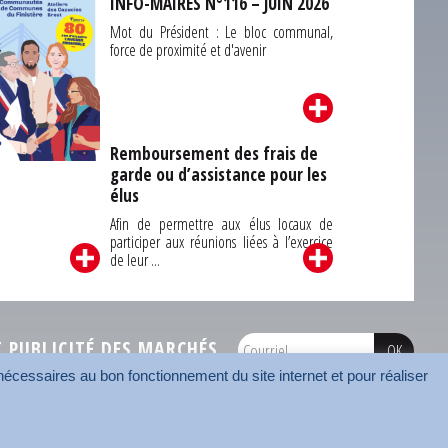
INFO-MAIRES N°116 – JUIN 2026
Mot du Président : Le bloc communal,
force de proximité et d'avenir
Remboursement des frais de
garde ou d’assistance pour les
Carrefour des
élus
unes du Finistère
2026
Afin de permettre aux élus locaux de
participer aux réunions liées à l’exercice
de leur ...
PUBLICITÉ DES MARCHÉS
écessaires au bon fonctionnement du site internet et pour réaliser
onnées
Mentions légales
Contact
Carrefour des communes
AMF