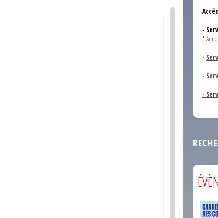
Accéd
- Ser
*
Anno
-
Serv
- Ser
- Ser
RECHE
ÉVÈ