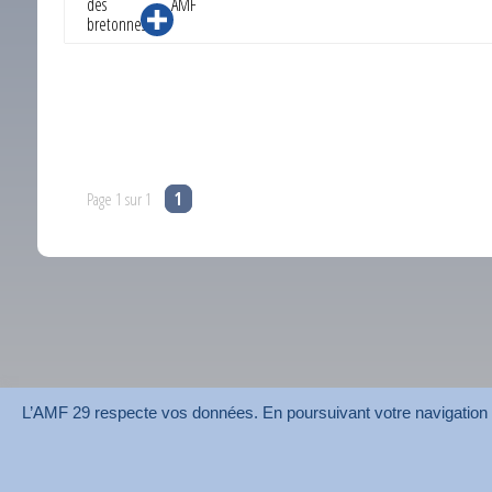
des AMF
bretonnes …
Page 1 sur 1
1
L’AMF 29 respecte vos données. En poursuivant votre navigation su
AMF 29 © 2026