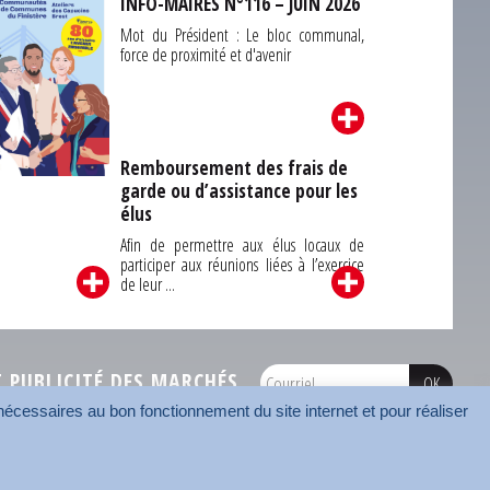
INFO-MAIRES N°116 – JUIN 2026
Mot du Président : Le bloc communal,
force de proximité et d'avenir
Remboursement des frais de
garde ou d’assistance pour les
Carrefour des
élus
unes du Finistère
2026
Afin de permettre aux élus locaux de
participer aux réunions liées à l’exercice
de leur ...
PUBLICITÉ DES MARCHÉS
écessaires au bon fonctionnement du site internet et pour réaliser
onnées
Mentions légales
Contact
Carrefour des communes
AMF