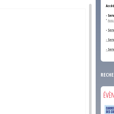
Accéd
- Ser
*
Anno
-
Serv
- Ser
- Ser
RECHE
ÉVÈ