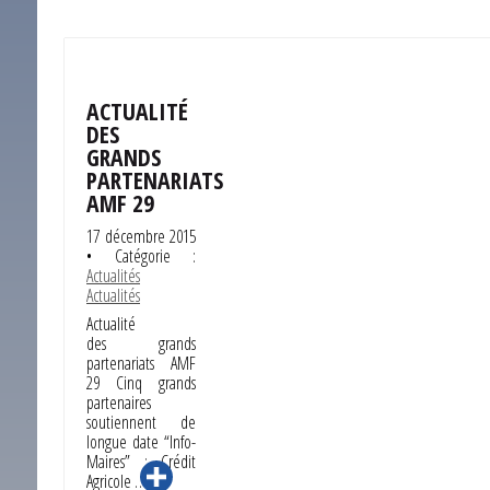
ACTUALITÉ
DES
GRANDS
PARTENARIATS
AMF 29
17 décembre 2015
• Catégorie :
Actualités
Actualités
Actualité
des grands
partenariats AMF
29 Cinq grands
partenaires
soutiennent de
longue date “Info-
Maires” : Crédit
Agricole …