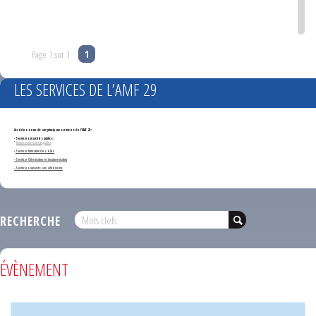
Page 1 sur 1
1
LES SERVICES DE L’AMF 29
Accédez en un clic aux principaux services de l'AMF 29 :
- Services marchés publics :
*
Annonces de marchés publics
-
Service formation des élus
- Service Orientation et documentation
- Services ouverts aux adhérents
RECHERCHE
ÉVÈNEMENT