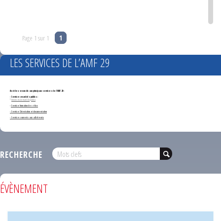
Page 1 sur 1
1
LES SERVICES DE L’AMF 29
Accédez en un clic aux principaux services de l'AMF 29 :
- Services marchés publics :
*
Annonces de marchés publics
-
Service formation des élus
- Service Orientation et documentation
- Services ouverts aux adhérents
RECHERCHE
ÉVÈNEMENT