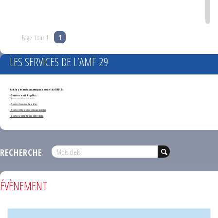
Page 1 sur 1
1
LES SERVICES DE L’AMF 29
Accédez en un clic aux principaux services de l'AMF 29 :
- Services marchés publics :
*
Annonces de marchés publics
-
Service formation des élus
- Service Orientation et documentation
- Services ouverts aux adhérents
RECHERCHE
ÉVÈNEMENT