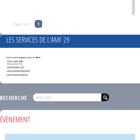
Page 1 sur 1
1
LES SERVICES DE L’AMF 29
Accédez en un clic aux principaux services de l'AMF 29 :
- Services marchés publics :
*
Annonces de marchés publics
-
Service formation des élus
- Service Orientation et documentation
- Services ouverts aux adhérents
RECHERCHE
ÉVÈNEMENT