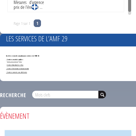
Mesures d’urgence
prix de l’énergie …
Page 1 sur 1
1
LES SERVICES DE L’AMF 29
Accédez en un clic aux principaux services de l'AMF 29 :
- Services marchés publics :
*
Annonces de marchés publics
-
Service formation des élus
- Service Orientation et documentation
- Services ouverts aux adhérents
RECHERCHE
ÉVÈNEMENT