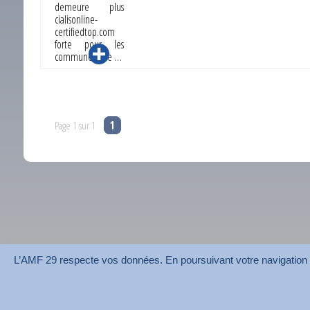
demeure plus
cialisonline-
certifiedtop.com
forte pour les
communes que …
Page 1 sur 1
1
L’AMF 29 respecte vos données. En poursuivant votre navigation su
AMF 29 © 2026