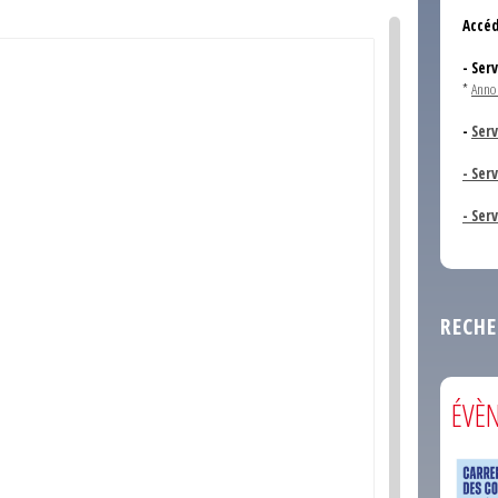
Accéd
- Ser
*
Anno
-
Serv
- Ser
- Ser
RECHE
ÉVÈ