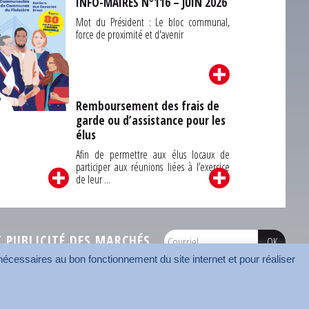
INFO-MAIRES N°116 – JUIN 2026
Mot du Président : Le bloc communal,
force de proximité et d'avenir
Remboursement des frais de
garde ou d’assistance pour les
Carrefour des
élus
unes du Finistère
2026
Afin de permettre aux élus locaux de
participer aux réunions liées à l’exercice
de leur ...
PUBLICITÉ DES MARCHÉS
écessaires au bon fonctionnement du site internet et pour réaliser
onnées
Mentions légales
Contact
Carrefour des communes
AMF