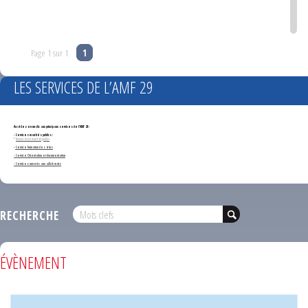
Page 1 sur 1
1
LES SERVICES DE L’AMF 29
Accédez en un clic aux principaux services de l'AMF 29 :
- Services marchés publics :
*
Annonces de marchés publics
-
Service formation des élus
- Service Orientation et documentation
- Services ouverts aux adhérents
RECHERCHE
ÉVÈNEMENT