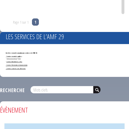
Page 1 sur 1
1
LES SERVICES DE L’AMF 29
Accédez en un clic aux principaux services de l'AMF 29 :
- Services marchés publics :
*
Annonces de marchés publics
-
Service formation des élus
- Service Orientation et documentation
- Services ouverts aux adhérents
RECHERCHE
ÉVÈNEMENT