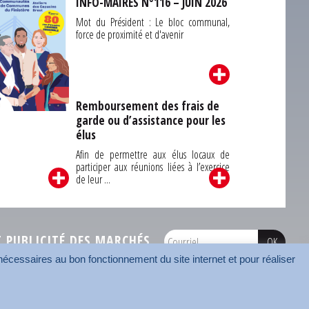
INFO-MAIRES N°116 – JUIN 2026
Mot du Président : Le bloc communal,
force de proximité et d'avenir
Remboursement des frais de
garde ou d’assistance pour les
Carrefour des
élus
unes du Finistère
2026
Afin de permettre aux élus locaux de
participer aux réunions liées à l’exercice
de leur ...
PUBLICITÉ DES MARCHÉS
écessaires au bon fonctionnement du site internet et pour réaliser
onnées
Mentions légales
Contact
Carrefour des communes
AMF