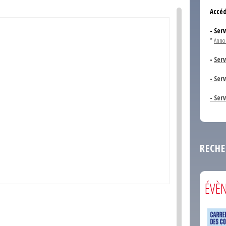
Accéd
- Ser
*
Anno
-
Serv
- Ser
- Ser
RECHE
ÉVÈ