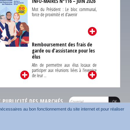
INFO-MAIRES N°116 – JUIN 2026
Mot du Président : Le bloc communal,
force de proximité et d'avenir
Remboursement des frais de
garde ou d’assistance pour les
Carrefour des
élus
unes du Finistère
2026
Afin de permettre aux élus locaux de
participer aux réunions liées à l’exercice
de leur ...
PUBLICITÉ DES MARCHÉS
écessaires au bon fonctionnement du site internet et pour réaliser
onnées
Mentions légales
Contact
Carrefour des communes
AMF