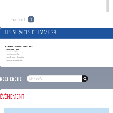
Page 1 sur 1
1
LES SERVICES DE L’AMF 29
Accédez en un clic aux principaux services de l'AMF 29 :
- Services marchés publics :
*
Annonces de marchés publics
-
Service formation des élus
- Service Orientation et documentation
- Services ouverts aux adhérents
RECHERCHE
ÉVÈNEMENT