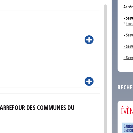
Accéd
- Ser
*
Anno
-
Serv
- Ser
- Ser
RECHE
 CARREFOUR DES COMMUNES DU
ÉVÈ