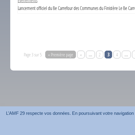
Événements
Lancement officiel du 8e Carrefour des Communes du Finistère Le 8e C
Page 3 sur 5
« Première page
«
…
2
3
4
…
L’AMF 29 respecte vos données. En poursuivant votre navigation su
AMF 29 © 2026