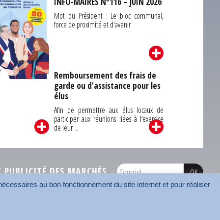
INFO-MAIRES N°116 – JUIN 2026
Mot du Président : Le bloc communal,
force de proximité et d'avenir
Remboursement des frais de
garde ou d’assistance pour les
Carrefour des
élus
unes du Finistère
2026
Afin de permettre aux élus locaux de
participer aux réunions liées à l’exercice
de leur ...
PUBLICITÉ DES MARCHÉS
écessaires au bon fonctionnement du site internet et pour réaliser
onnées
Mentions légales
Contact
Carrefour des communes
AMF