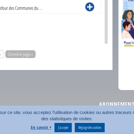
arrefour des Communes du …
»
Dernière page »
comm
ABONNEMENT 
r ce site, vous acceptez l’utilisation de cookies ou autres traceurs n
des statistiques de visites.
Plan du site
Nos coord
En savoir +
J’accepte
Réglage des cookies