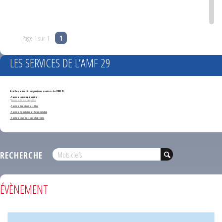
Page 1 sur 1
1
LES SERVICES DE L’AMF 29
Accédez en un clic aux principaux services de l'AMF 29 :
- Services marchés publics :
*
Annonces de marchés publics
-
Service formation des élus
- Service Orientation et documentation
- Services ouverts aux adhérents
RECHERCHE
ÉVÈNEMENT