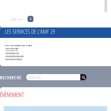
Page 1 sur 1
1
LES SERVICES DE L’AMF 29
Accédez en un clic aux principaux services de l'AMF 29 :
- Services marchés publics :
*
Annonces de marchés publics
-
Service formation des élus
- Service Orientation et documentation
- Services ouverts aux adhérents
RECHERCHE
ÉVÈNEMENT