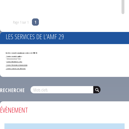
Page 1 sur 1
1
LES SERVICES DE L’AMF 29
Accédez en un clic aux principaux services de l'AMF 29 :
- Services marchés publics :
*
Annonces de marchés publics
-
Service formation des élus
- Service Orientation et documentation
- Services ouverts aux adhérents
RECHERCHE
ÉVÈNEMENT