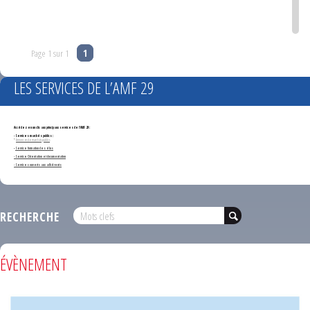
Page 1 sur 1
1
LES SERVICES DE L’AMF 29
Accédez en un clic aux principaux services de l'AMF 29 :
- Services marchés publics :
*
Annonces de marchés publics
-
Service formation des élus
- Service Orientation et documentation
- Services ouverts aux adhérents
RECHERCHE
ÉVÈNEMENT