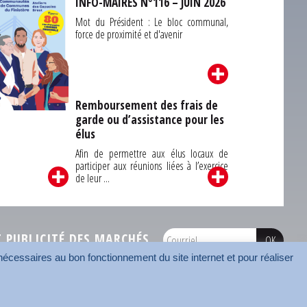
INFO-MAIRES N°116 – JUIN 2026
Mot du Président : Le bloc communal,
force de proximité et d'avenir
Remboursement des frais de
garde ou d’assistance pour les
Carrefour des
élus
unes du Finistère
2026
Afin de permettre aux élus locaux de
participer aux réunions liées à l’exercice
de leur ...
PUBLICITÉ DES MARCHÉS
écessaires au bon fonctionnement du site internet et pour réaliser
onnées
Mentions légales
Contact
Carrefour des communes
AMF