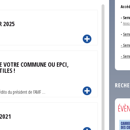
Accéd
- Ser
R 2025
*
Anno
-
Serv
- Ser
- Ser
DE VOTRE COMMUNE OU EPCI,
ILES !
RECHE
l’édito du président de l’AMF …
ÉVÈ
 2021