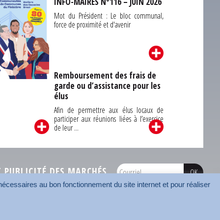
INFO-MAIRES N°116 – JUIN 2026
Mot du Président : Le bloc communal,
force de proximité et d'avenir
Remboursement des frais de
garde ou d’assistance pour les
Carrefour des
élus
unes du Finistère
2026
Afin de permettre aux élus locaux de
participer aux réunions liées à l’exercice
de leur ...
PUBLICITÉ DES MARCHÉS
écessaires au bon fonctionnement du site internet et pour réaliser
onnées
Mentions légales
Contact
Carrefour des communes
AMF