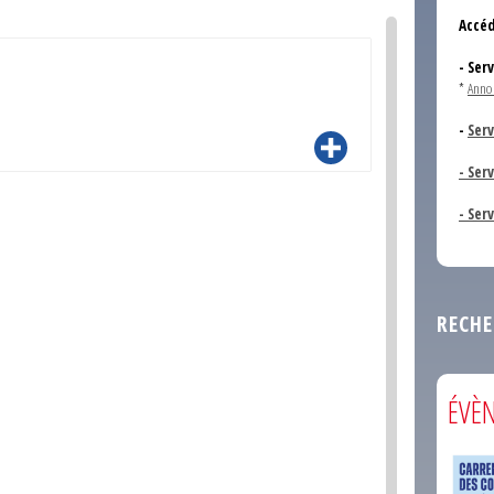
Accéd
- Ser
*
Anno
-
Serv
- Ser
- Ser
RECHE
ÉVÈ