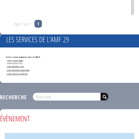
Page 1 sur 1
1
LES SERVICES DE L’AMF 29
Accédez en un clic aux principaux services de l'AMF 29 :
- Services marchés publics :
*
Annonces de marchés publics
-
Service formation des élus
- Service Orientation et documentation
- Services ouverts aux adhérents
RECHERCHE
ÉVÈNEMENT