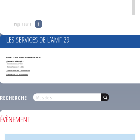
Page 1 sur 1
1
LES SERVICES DE L’AMF 29
Accédez en un clic aux principaux services de l'AMF 29 :
- Services marchés publics :
*
Annonces de marchés publics
-
Service formation des élus
- Service Orientation et documentation
- Services ouverts aux adhérents
RECHERCHE
ÉVÈNEMENT