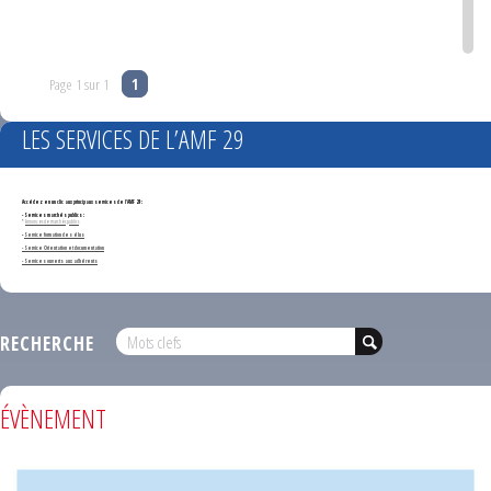
Page 1 sur 1
1
LES SERVICES DE L’AMF 29
Accédez en un clic aux principaux services de l'AMF 29 :
- Services marchés publics :
*
Annonces de marchés publics
-
Service formation des élus
- Service Orientation et documentation
- Services ouverts aux adhérents
RECHERCHE
ÉVÈNEMENT