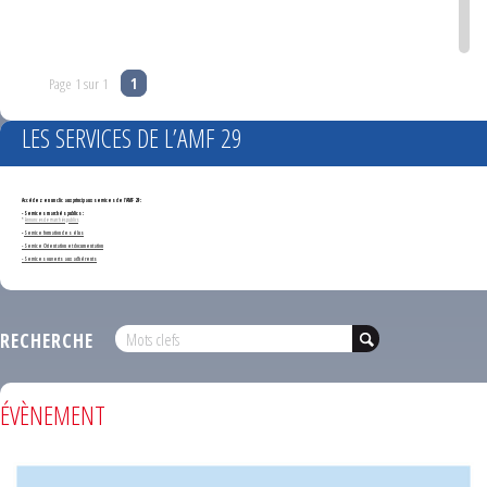
Page 1 sur 1
1
LES SERVICES DE L’AMF 29
Accédez en un clic aux principaux services de l'AMF 29 :
- Services marchés publics :
*
Annonces de marchés publics
-
Service formation des élus
- Service Orientation et documentation
- Services ouverts aux adhérents
RECHERCHE
ÉVÈNEMENT