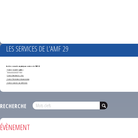
LES SERVICES DE L’AMF 29
Accédez en un clic aux principaux services de l'AMF 29 :
- Services marchés publics :
*
Annonces de marchés publics
-
Service formation des élus
- Service Orientation et documentation
- Services ouverts aux adhérents
RECHERCHE
ÉVÈNEMENT