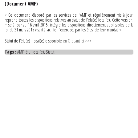
(Document AMF)
« Ce document, élaboré par les services de l’AMF et régulièrement mis à jour,
reprend toutes les dispositions relatives au statut de l’élu(e) local(e). Cette version,
mise à jour au 16 avril 2015, intègre les dispositions directement applicables de la
loi du 31 mars 2015 visant à faciliter l’exercice, par les élus, de leur mandat. »
Statut de l’élu(e) local(e) disponible
en Cliquant ici >>>
Tags :
AMF
,
élu
,
local(e)
,
Statut