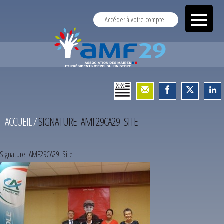
Accéder à votre compte
ACCUEIL
/
SIGNATURE_AMF29CA29_SITE
Signature_AMF29CA29_Site