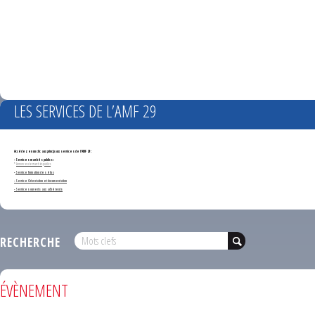
LES SERVICES DE L’AMF 29
Accédez en un clic aux principaux services de l'AMF 29 :
- Services marchés publics :
*
Annonces de marchés publics
-
Service formation des élus
- Service Orientation et documentation
- Services ouverts aux adhérents
RECHERCHE
ÉVÈNEMENT