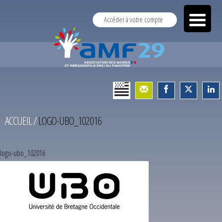
Accéder à votre compte
ACCUEIL
/
LOGO-UBO_102016
logo-ubo_102016