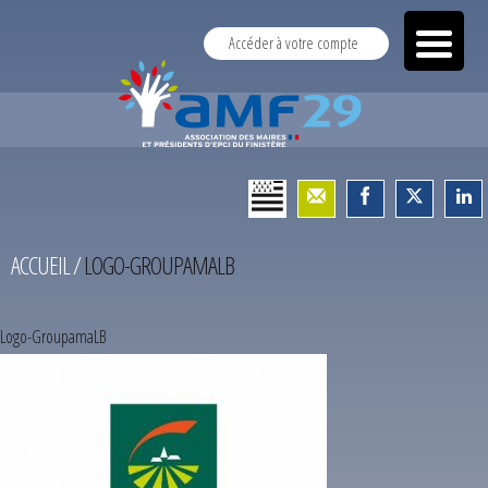
Accéder à votre compte
ACCUEIL
/
LOGO-GROUPAMALB
Logo-GroupamaLB