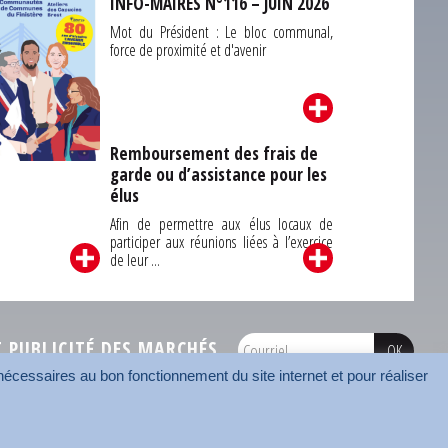
INFO-MAIRES N°116 – JUIN 2026
Mot du Président : Le bloc communal,
force de proximité et d'avenir
Remboursement des frais de
garde ou d’assistance pour les
Carrefour des
élus
unes du Finistère
2026
Afin de permettre aux élus locaux de
participer aux réunions liées à l’exercice
de leur ...
PUBLICITÉ DES MARCHÉS
écessaires au bon fonctionnement du site internet et pour réaliser
onnées
Mentions légales
Contact
Carrefour des communes
AMF