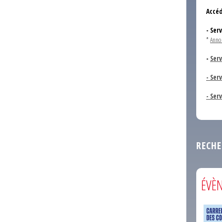
Accéd
- Ser
*
Anno
-
Serv
- Ser
- Ser
RECHE
ÉVÈ