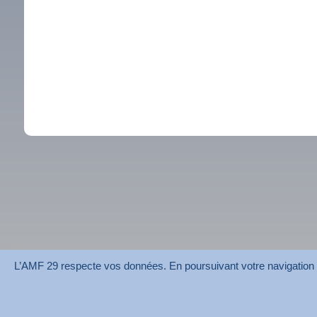
L’AMF 29 respecte vos données. En poursuivant votre navigation su
AMF 29 © 2026