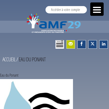
Accéder à votre compte
ACCUEIL
/
EAU DU PONANT
Eau du Ponant