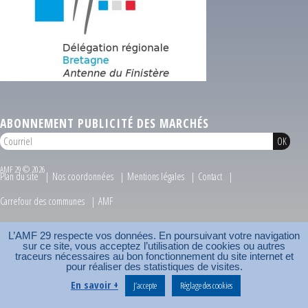
ABONNEMENT PUBLICITÉ DES MARCHÉS
AMF 29 © 2026
Plan du site
Nos coordonnées
Mentions légales
Contact
Carrefour des communes
AMF
L’AMF 29 respecte vos données. En poursuivant votre navigation
sur ce site, vous acceptez l’utilisation de cookies ou autres
traceurs nécessaires au bon fonctionnement du site internet et
pour réaliser des statistiques de visites.
En savoir +
J’accepte
Réglage des cookies