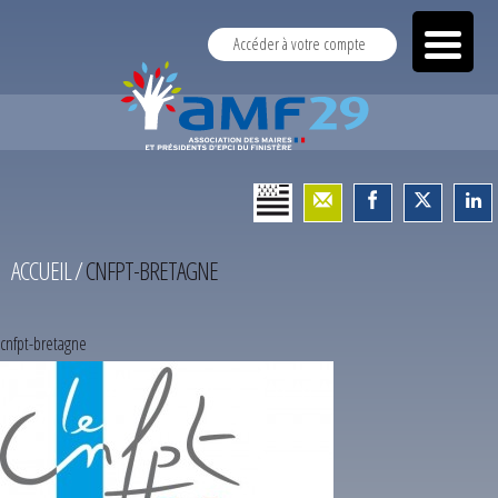
Accéder à votre compte
ACCUEIL
/
CNFPT-BRETAGNE
cnfpt-bretagne