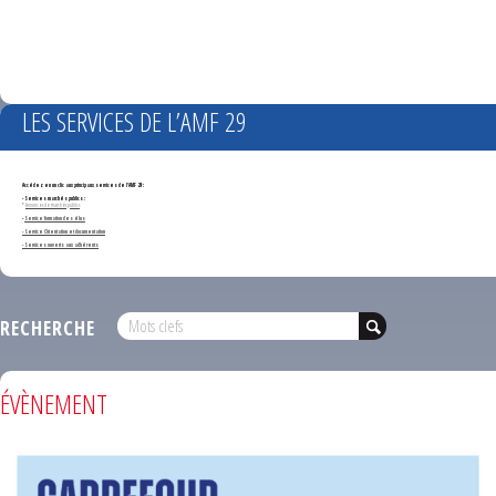
LES SERVICES DE L’AMF 29
Accédez en un clic aux principaux services de l'AMF 29 :
- Services marchés publics :
*
Annonces de marchés publics
-
Service formation des élus
- Service Orientation et documentation
- Services ouverts aux adhérents
RECHERCHE
ÉVÈNEMENT