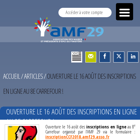
Accéder à votre compte
ACCUEIL
/
ARTICLES
/
OUVERTURE LE 16 AOÛT DES INSCRIPTIONS
EN LIGNE AU 8E CARREFOUR !
OUVERTURE LE 16 AOÛT DES INSCRIPTIONS EN LIGNE
AU 8E CARREFOUR !
e
Ouverture le 16 août des
inscriptions en ligne
au 8
Carrefour organisé par l’AMF 29 via le formulaire :
inscriptionCCF2018.amf29.asso.fr