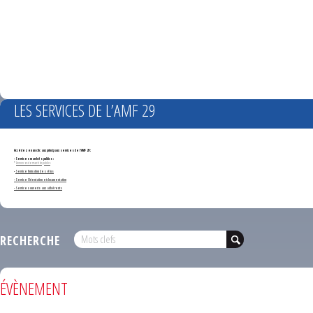
LES SERVICES DE L’AMF 29
Accédez en un clic aux principaux services de l'AMF 29 :
- Services marchés publics :
*
Annonces de marchés publics
-
Service formation des élus
- Service Orientation et documentation
- Services ouverts aux adhérents
RECHERCHE
ÉVÈNEMENT