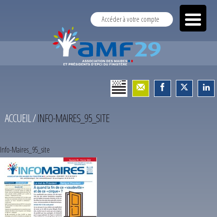
Accéder à votre compte
ACCUEIL
/
INFO-MAIRES_95_SITE
Info-Maires_95_site