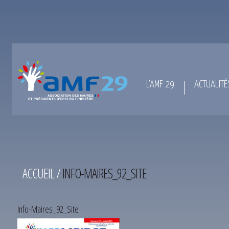
L’AMF 29
ACTUALITÉ
ACCUEIL
/
INFO-MAIRES_92_SITE
Info-Maires_92_Site