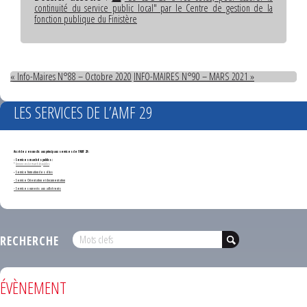
continuité du service public local" par le Centre de gestion de la
fonction publique du Finistère
« Info-Maires N°88 – Octobre 2020
INFO-MAIRES N°90 – MARS 2021 »
LES SERVICES DE L’AMF 29
Accédez en un clic aux principaux services de l'AMF 29 :
- Services marchés publics :
*
Annonces de marchés publics
-
Service formation des élus
- Service Orientation et documentation
- Services ouverts aux adhérents
RECHERCHE
ÉVÈNEMENT