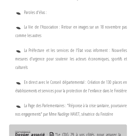
Paroles d'élus :
La Vie de l'Association : Retour en images sur un 18 novembre pas
comme les autres
La Préfecture et les services de l'Etat vous informent : Nouvelles
mesures d'urgence pour soutenir les acteurs économiques, sportifs et
culturels
En direct avec le Conseil départemental : Création de 130 places en
établissements et services pour la protection de l'enfance dans le Finistère
La Page des Parlementaires : "Réponse à la crise sanitaire, poursuivre
nos engagements" par Mme Nadège HAVET, sénatrice du Finistère
Télécharger Info-Maires N°89
Dossier associé
:
"Le CDG 29 à vos côtés, pour assurer la