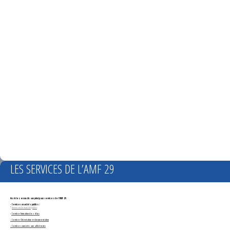
LES SERVICES DE L’AMF 29
Accédez en un clic aux principaux services de l'AMF 29 :
- Services marchés publics :
*
Annonces de marchés publics
-
Service formation des élus
- Service Orientation et documentation
- Services ouverts aux adhérents