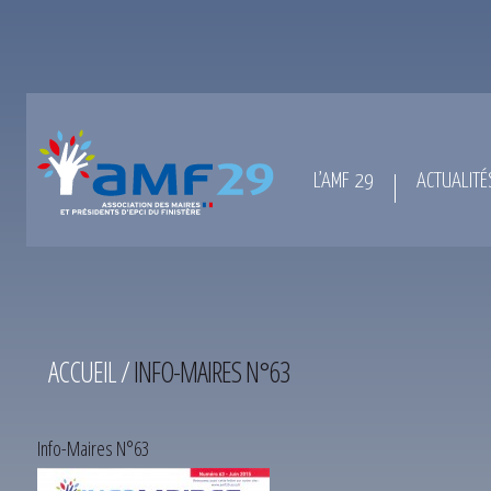
L’AMF 29
ACTUALITÉ
ACCUEIL
/
INFO-MAIRES N°63
Info-Maires N°63