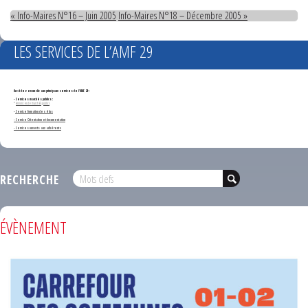
« Info-Maires N°16 – Juin 2005
Info-Maires N°18 – Décembre 2005 »
LES SERVICES DE L’AMF 29
Accédez en un clic aux principaux services de l'AMF 29 :
- Services marchés publics :
*
Annonces de marchés publics
-
Service formation des élus
- Service Orientation et documentation
- Services ouverts aux adhérents
RECHERCHE
ÉVÈNEMENT