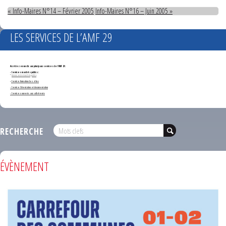
« Info-Maires N°14 – Février 2005
Info-Maires N°16 – Juin 2005 »
LES SERVICES DE L’AMF 29
Accédez en un clic aux principaux services de l'AMF 29 :
- Services marchés publics :
*
Annonces de marchés publics
-
Service formation des élus
- Service Orientation et documentation
- Services ouverts aux adhérents
RECHERCHE
ÉVÈNEMENT