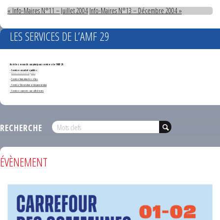
« Info-Maires N°11 – Juillet 2004
Info-Maires N°13 – Décembre 2004 »
LES SERVICES DE L’AMF 29
Accédez en un clic aux principaux services de l'AMF 29 :
- Services marchés publics :
*
Annonces de marchés publics
-
Service formation des élus
- Service Orientation et documentation
- Services ouverts aux adhérents
RECHERCHE
ÉVÈNEMENT