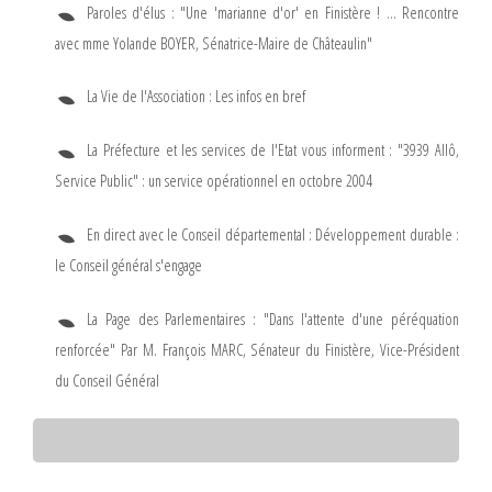
Paroles d'élus : "Une 'marianne d'or' en Finistère ! ... Rencontre
avec mme Yolande BOYER, Sénatrice-Maire de Châteaulin"
La Vie de l'Association : Les infos en bref
La Préfecture et les services de l'Etat vous informent : "3939 Allô,
Service Public" : un service opérationnel en octobre 2004
En direct avec le Conseil départemental : Développement durable :
le Conseil général s'engage
La Page des Parlementaires : "Dans l'attente d'une péréquation
renforcée" Par M. François MARC, Sénateur du Finistère, Vice-Président
du Conseil Général