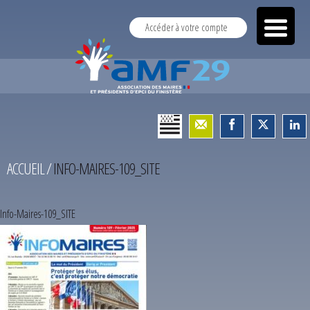
Accéder à votre compte
ACCUEIL
/
INFO-MAIRES-109_SITE
Info-Maires-109_SITE