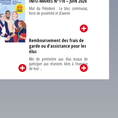
INFO-MAIRES N°116 – JUIN 2026
Mot du Président : Le bloc communal,
force de proximité et d'avenir
Remboursement des frais de
garde ou d’assistance pour les
Carrefour des
élus
unes du Finistère
2026
Afin de permettre aux élus locaux de
participer aux réunions liées à l’exercice
de leur ...