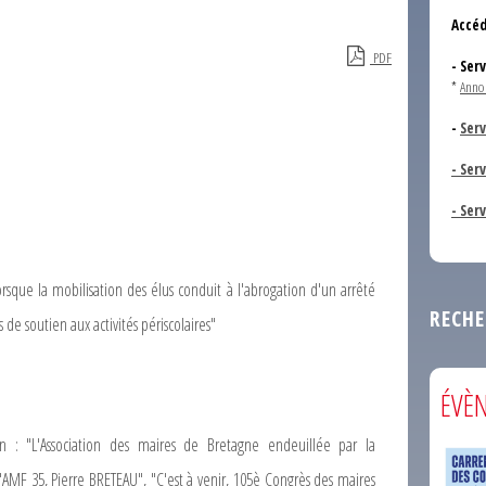
Accéd
PDF
- Ser
*
Anno
-
Serv
- Ser
- Ser
rsque la mobilisation des élus conduit à l'abrogation d'un arrêté
RECHE
de soutien aux activités périscolaires"
ÉVÈ
ion : "L'Association des maires de Bretagne endeuillée par la
l'AMF 35, Pierre BRETEAU", "C'est à venir, 105è Congrès des maires