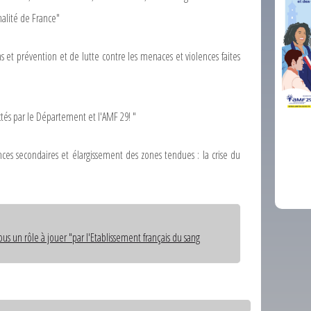
alité de France"
ns et prévention et de lutte contre les menaces et violences faites
ctés par le Département et l'AMF 29! "
comm
nces secondaires et élargissement des zones tendues : la crise du
us un rôle à jouer "par l'Etablissement français du sang