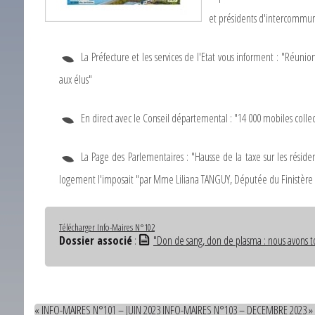
et présidents d'intercommun
INFO-MAIRES N°102 – OCTOBRE 2023
La Préfecture et les services de l'Etat vous informent : "Réunio
aux élus"
En direct avec le Conseil départemental : "14 000 mobiles colle
La Page des Parlementaires : "Hausse de la taxe sur les réside
logement l'imposait "par Mme Liliana TANGUY, Députée du Finistère
Télécharger Info-Maires N°102
Dossier associé
:
"Don de sang, don de plasma : nous avons to
« INFO-MAIRES N°101 – JUIN 2023
INFO-MAIRES N°103 – DECEMBRE 2023 »