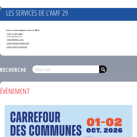
LES SERVICES DE L’AMF 29
Accédez en un clic aux principaux services de l'AMF 29 :
- Services marchés publics :
*
Annonces de marchés publics
-
Service formation des élus
- Service Orientation et documentation
- Services ouverts aux adhérents
RECHERCHE
ÉVÈNEMENT