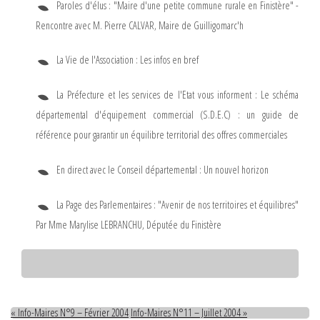
Paroles d'élus : "Maire d'une petite commune rurale en Finistère" -
Rencontre avec M. Pierre CALVAR, Maire de Guilligomarc'h
La Vie de l'Association : Les infos en bref
La Préfecture et les services de l'Etat vous informent : Le schéma
départemental d'équipement commercial (S.D.E.C) : un guide de
référence pour garantir un équilibre territorial des offres commerciales
En direct avec le Conseil départemental : Un nouvel horizon
La Page des Parlementaires : "Avenir de nos territoires et équilibres"
Par Mme Marylise LEBRANCHU, Députée du Finistère
« Info-Maires N°9 – Février 2004
Info-Maires N°11 – Juillet 2004 »