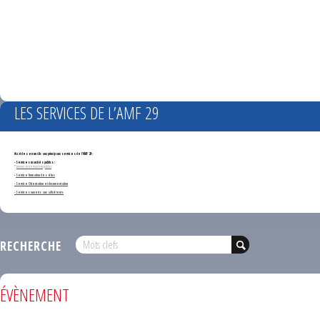
LES SERVICES DE L’AMF 29
Accédez en un clic aux principaux services de l'AMF 29 :
- Services marchés publics :
*
Annonces de marchés publics
-
Service formation des élus
- Service Orientation et documentation
- Services ouverts aux adhérents
RECHERCHE
ÉVÈNEMENT