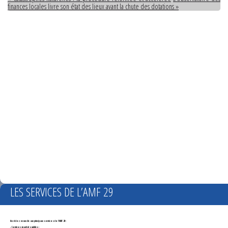
finances locales livre son état des lieux avant la chute des dotations »
LES SERVICES DE L’AMF 29
Accédez en un clic aux principaux services de l'AMF 29 :
- Services marchés publics :