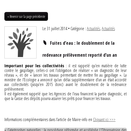
« Revenir sur la page précédente
Le 31 juillet 2014
• Catégorie :
Actualités
,
Actualités
Fuites d’eau : le doublement de la
redevance prélèvement reporté d’un an
Important pour les collectivités
: il est rappelé qu’en matière de lutte
contre le gaspillage, celles-ci ont l’obligation de réaliser « un diagnostic de leur
réseau », et de « lancer les travaux permettant de mettre fin au gaspillage ». La
ministre de l’Ecologie a annoncé qu’un délai supplémentaire d’un an était accordé
aux collectivités (jusqu’en 2015 donc) avant le doublement de la redevance
prélèvement.
Il est également rappelé que les Agences de l’eau financent la partie diagnostic, et
que la Caisse des dépôts pourra assurer les prêts pour financer les travaux.
Informations complémentaires dans l’article de Maire-info en
Cliquant ici >>>
« Catastrophes naturelles : la procédure réformée et accélérée
L’Observatoire des