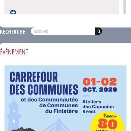
RECHERCHE
PAYS DU CENTRE-OUEST-BRETAGNE
ÉVÈNEMENT
Affichage de 1 A 4 résultats sur 4 trouvés
« Prem. page
«
1
»
Dern. page »